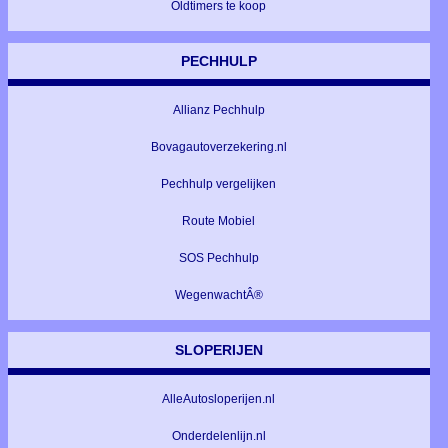
Oldtimers te koop
PECHHULP
Allianz Pechhulp
Bovagautoverzekering.nl
Pechhulp vergelijken
Route Mobiel
SOS Pechhulp
WegenwachtÂ®
SLOPERIJEN
AlleAutosloperijen.nl
Onderdelenlijn.nl